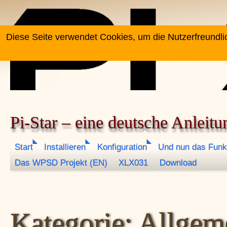
Zum Inhalt springen
Diese Seite verwendet Cookies, um die Nutzerfreundli
Pi-Star – eine deutsche Anleitu
Start
Installieren
Konfiguration
Und nun das Funk
Das WPSD Projekt (EN)
XLX031
Download
Kategorie:
Allgem