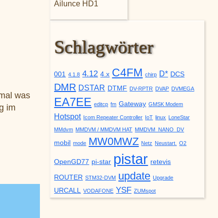
Ailunce HD1
Schlagwörter
C4FM
4.12
D*
001
4.x
DCS
4.1.8
chirp
DMR
DSTAR
DTMF
DV-RPTR
DVAP
DVMEGA
 mal was
EA7EE
Gateway
editcp
fm
GMSK Modem
ig im
Hotspot
Icom Repeater Controller
IoT
linux
LoneStar
MMdvm
MMDVM / MMDVM HAT
MMDVM_NANO_DV
MW0MWZ
mobil
mode
Netz
Neustart.
O2
pistar
OpenGD77
pi-star
retevis
update
ROUTER
STM32-DVM
Upgrade
YSF
URCALL
VODAFONE
ZUMspot