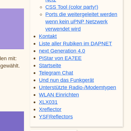
CSS Tool (color party!)
Ports die weitergeleitet werden
wenn kein uPNP Netzwerk
verwendet wird
Kontakt
Liste aller Rubiken im DAPNET
next Generation 4.0
PiStar von EA7EE
en mit:
Startseite
gewählt.
Telegram Chat
Und nun das Funkgerät
Unterstützte Radio-/Modemtypen
WLAN Einrichten
XLX031
Xreflector
YSFReflectors