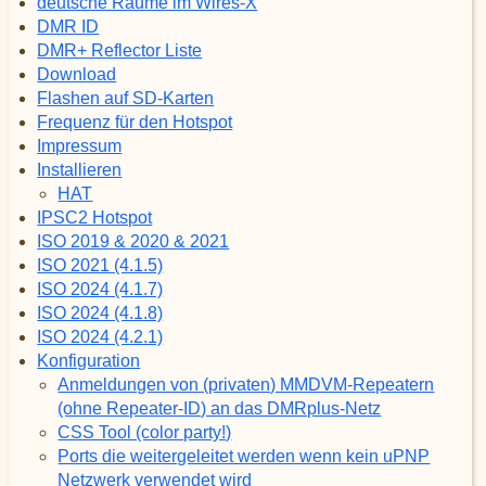
deutsche Räume im Wires-X
DMR ID
DMR+ Reflector Liste
Download
Flashen auf SD-Karten
Frequenz für den Hotspot
Impressum
Installieren
HAT
IPSC2 Hotspot
ISO 2019 & 2020 & 2021
ISO 2021 (4.1.5)
ISO 2024 (4.1.7)
ISO 2024 (4.1.8)
ISO 2024 (4.2.1)
Konfiguration
Anmeldungen von (privaten) MMDVM-Repeatern
(ohne Repeater-ID) an das DMRplus-Netz
CSS Tool (color party!)
Ports die weitergeleitet werden wenn kein uPNP
Netzwerk verwendet wird