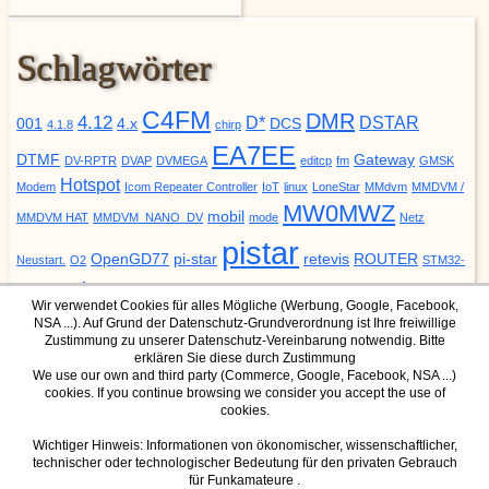
Schlagwörter
C4FM
DMR
4.12
D*
DSTAR
001
4.x
DCS
4.1.8
chirp
EA7EE
DTMF
Gateway
DV-RPTR
DVAP
DVMEGA
editcp
fm
GMSK
Hotspot
Modem
Icom Repeater Controller
IoT
linux
LoneStar
MMdvm
MMDVM /
MW0MWZ
mobil
MMDVM HAT
MMDVM_NANO_DV
mode
Netz
pistar
OpenGD77
pi-star
retevis
ROUTER
Neustart.
O2
STM32-
update
YSF
URCALL
DVM
Upgrade
VODAFONE
ZUMspot
Wir verwendet Cookies für alles Mögliche (Werbung, Google, Facebook,
NSA ...). Auf Grund der Datenschutz-Grundverordnung ist Ihre freiwillige
Zustimmung zu unserer Datenschutz-Vereinbarung notwendig. Bitte
erklären Sie diese durch Zustimmung
We use our own and third party (Commerce, Google, Facebook, NSA ...)
cookies. If you continue browsing we consider you accept the use of
DMR Mode
YSF Mode
cookies.
IPSC2 Dashboard für Hotspot
YSF Host
IPSC2 Dashboard für Hamnet
Wichtiger Hinweis: Informationen von ökonomischer, wissenschaftlicher,
technischer oder technologischer Bedeutung für den privaten Gebrauch
(nur über Hamnet erreichbar)
für Funkamateure .