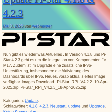
XLX031
CSS Tool (color party!)
Liste aller Rubiken im DAPNET
Download
DMR ID
4.2.3
BrandMeister Hose Line
YSFReflectors
Xreflector
Mai 3, 2025
von
webmaster
IPSC2 Hotspot
deutsche Räume im Wires-X
Nun gibt es wieder was Aktuelles . In Version 4.1.8 und Pi-
Star 4.2.3 geht es um die Integration von Komponenten für
M17. Zudem ist im Upgrade eine zusätzliche IPv6-
Unterstützung, insbesondere die Aktivierung des
Dashboards über IPv6. Neues, vorab aktualisiertes Image
verfügbar. Images Download Pi-Star_RPi_V4.2.2_10-Apr-
2025.zip Pi-Star_RPi_V4.2.3_18-Apr-2025.zip
Kategorien:
Update
.
Schlagwörter:
4.1.8
,
4.2.3
,
Neustart.
,
update
und
Upgrade
.
zu Update Pi-Star 4.1.8 & 4.2.3
Keine Kommentare