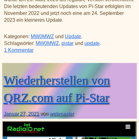
Die letzten bedeutenden Updates von Pi-Star erfolgten im
November 2022 und jetzt noch eine am 24. September
2023 ein kleineres Update.
Kategorien:
MW0MWZ
und
Update
.
Schlagwörter:
MW0MWZ
,
pistar
und
update
.
zu Tableau: 20230924
1 Kommentar
Wiederherstellen von
QRZ.com auf Pi-Star
Januar 27, 2021
von
webmaster