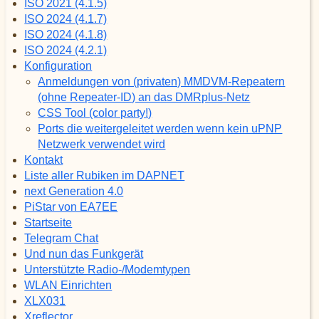
ISO 2021 (4.1.5)
ISO 2024 (4.1.7)
ISO 2024 (4.1.8)
ISO 2024 (4.2.1)
Konfiguration
Anmeldungen von (privaten) MMDVM-Repeatern
(ohne Repeater-ID) an das DMRplus-Netz
CSS Tool (color party!)
Ports die weitergeleitet werden wenn kein uPNP
Netzwerk verwendet wird
Kontakt
Liste aller Rubiken im DAPNET
next Generation 4.0
PiStar von EA7EE
Startseite
Telegram Chat
Und nun das Funkgerät
Unterstützte Radio-/Modemtypen
WLAN Einrichten
XLX031
Xreflector