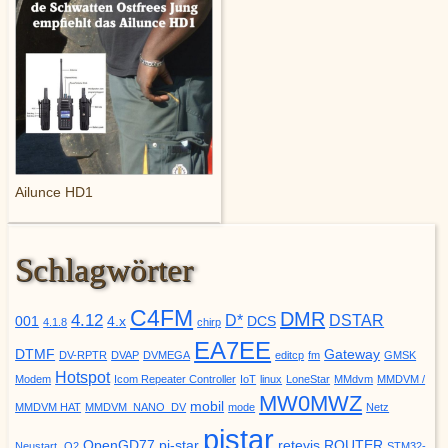
Ailunce HD1
Schlagwörter
C4FM
DMR
4.12
D*
DSTAR
001
4.x
DCS
4.1.8
chirp
EA7EE
DTMF
Gateway
DV-RPTR
DVAP
DVMEGA
editcp
fm
GMSK
Hotspot
Modem
Icom Repeater Controller
IoT
linux
LoneStar
MMdvm
MMDVM /
MW0MWZ
mobil
MMDVM HAT
MMDVM_NANO_DV
mode
Netz
pistar
OpenGD77
pi-star
retevis
ROUTER
Neustart.
O2
STM32-