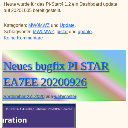
Heute wurde für das Pi-Star:4.1.2 ein Dashboard update
auf 20201005 bereit gestellt.
Kategorien:
MW0MWZ
und
Update
.
Schlagwörter:
MW0MWZ
,
pistar
und
update
.
zu Neues Update PI STAR MW0MWZ
Keine Kommentare
Neues bugfix PI STAR
EA7EE 20200926
September 27, 2020
von
webmaster