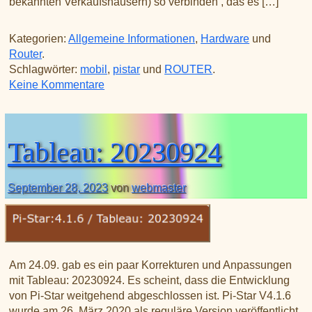
bekannten Verkaufshäusern) so verbinden , das es […]
Kategorien:
Allgemeine Informationen
,
Hardware
und
Router
.
Schlagwörter:
mobil
,
pistar
und
ROUTER
.
zu Raspberry Pi Zero und Router per US
Keine Kommentare
Tableau: 20230924
September 28, 2023
von
webmaster
Am 24.09. gab es ein paar Korrekturen und Anpassungen
mit Tableau: 20230924. Es scheint, dass die Entwicklung
von Pi-Star weitgehend abgeschlossen ist. Pi-Star V4.1.6
wurde am 26. März 2020 als reguläre Version veröffentlicht.