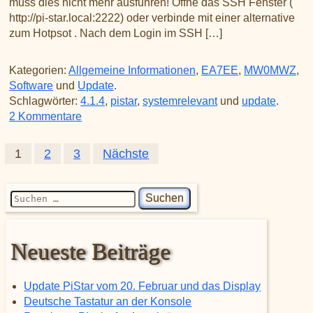
muss dies nicht mehr ausführen! Öffne das SSH Fenster (
http://pi-star.local:2222) oder verbinde mit einer alternative
zum Hotpsot . Nach dem Login im SSH […]
Kategorien:
Allgemeine Informationen
,
EA7EE
,
MW0MWZ
,
Software
und
Update
.
Schlagwörter:
4.1.4
,
pistar
,
systemrelevant
und
update
.
zu Das Pi-Star DASHBOARD auf EA7EE Install
2 Kommentare
1
2
3
Nächste
Seitennummerierung der Be
Suchen nach:
Neueste Beiträge
Update PiStar vom 20. Februar und das Display
Deutsche Tastatur an der Konsole