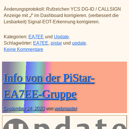
Änderungsprotokoll: Rufzeichen YCS DG-ID / CALLSIGN
Anzeige mit „/“ im Dashboard korrigieren. (verbessert die
Lesbarkeit) Signal-EOT-Erkennung korrigieren.
Kategorien:
EA7EE
und
Update
.
Schlagwörter:
EA7EE
,
pistar
und
update
.
zu Neues bugfix PI STAR EA7EE 202009
Keine Kommentare
Info von der PiStar-
EA7EE-Gruppe
September 24, 2020
von
webmaster