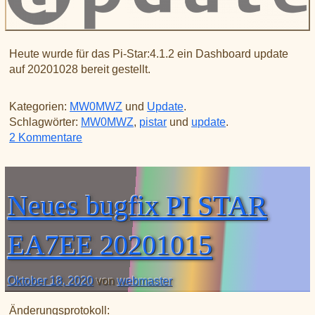
Heute wurde für das Pi-Star:4.1.2 ein Dashboard update
auf 20201028 bereit gestellt.
Kategorien:
MW0MWZ
und
Update
.
Schlagwörter:
MW0MWZ
,
pistar
und
update
.
zu Neues Update PI STAR MW0MWZ
2 Kommentare
Neues bugfix PI STAR
EA7EE 20201015
Oktober 18, 2020
von
webmaster
Änderungsprotokoll: