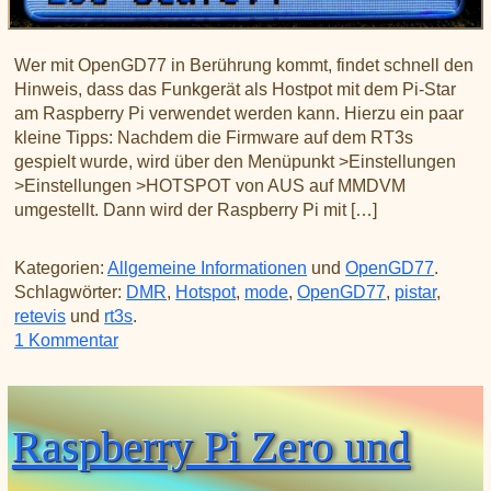
Wer mit OpenGD77 in Berührung kommt, findet schnell den
Hinweis, dass das Funkgerät als Hostpot mit dem Pi-Star
am Raspberry Pi verwendet werden kann. Hierzu ein paar
kleine Tipps: Nachdem die Firmware auf dem RT3s
gespielt wurde, wird über den Menüpunkt >Einstellungen
>Einstellungen >HOTSPOT von AUS auf MMDVM
umgestellt. Dann wird der Raspberry Pi mit […]
Kategorien:
Allgemeine Informationen
und
OpenGD77
.
Schlagwörter:
DMR
,
Hotspot
,
mode
,
OpenGD77
,
pistar
,
retevis
und
rt3s
.
zu Retevis RT3s mit OpenGD77 als Hotspot
1 Kommentar
Raspberry Pi Zero und