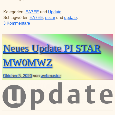
Kategorien:
EA7EE
und
Update
.
Schlagwörter:
EA7EE
,
pistar
und
update
.
zu Neues bugfix PI STAR EA7EE 20201015
3 Kommentare
Neues Update PI STAR
MW0MWZ
Oktober 5, 2020
von
webmaster