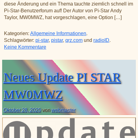
diese Änderung und ein Thema tauchte ziemlich schnell im
Pi-Star-Benutzerforum auf! Der Autor von Pi-Star Andy
Taylor, MW0MWZ, hat vorgeschlagen, eine Option […]
Kategorien:
Allgemeine Informationen
.
Schlagwörter:
pi-star
,
pistar
,
qrz.com
und
radioID
.
zu Wiederherstellen von QRZ.com auf Pi-
Keine Kommentare
Neues Update PI STAR
MW0MWZ
Oktober 28, 2020
von
webmaster