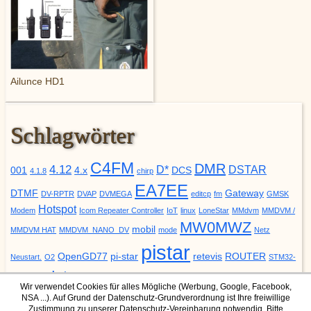
Ailunce HD1
Schlagwörter
C4FM
DMR
4.12
D*
DSTAR
001
4.x
DCS
4.1.8
chirp
EA7EE
DTMF
Gateway
DV-RPTR
DVAP
DVMEGA
editcp
fm
GMSK
Hotspot
Modem
Icom Repeater Controller
IoT
linux
LoneStar
MMdvm
MMDVM /
MW0MWZ
mobil
MMDVM HAT
MMDVM_NANO_DV
mode
Netz
pistar
OpenGD77
pi-star
retevis
ROUTER
Neustart.
O2
STM32-
update
YSF
URCALL
DVM
Upgrade
VODAFONE
ZUMspot
Wir verwendet Cookies für alles Mögliche (Werbung, Google, Facebook,
NSA ...). Auf Grund der Datenschutz-Grundverordnung ist Ihre freiwillige
Zustimmung zu unserer Datenschutz-Vereinbarung notwendig. Bitte