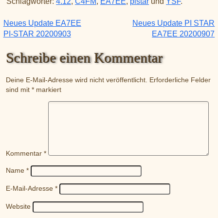
Schlagwörter:
4.12
,
C4FM
,
EA7EE
,
pistar
und
YSF
.
Neues Update EA7EE
Neues Update PI STAR
Beitragsnavigation
PI-STAR 20200903
EA7EE 20200907
Schreibe einen Kommentar
Deine E-Mail-Adresse wird nicht veröffentlicht.
Erforderliche Felder
sind mit
*
markiert
Kommentar
*
Name
*
E-Mail-Adresse
*
Website