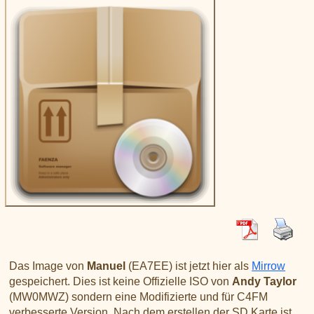
XLX031
CSS Tool (color party!)
Liste aller Rubiken im DAPNET
Download
DMR ID
BrandMeister Hose Line
YSFReflectors
Xreflector
IPSC2 Hotspot
deutsche Räume im Wires-X
Das Image von
Manuel
(EA7EE) ist jetzt hier als
Mirrow
gespeichert. Dies ist keine Offizielle ISO von
Andy Taylor
(MW0MWZ) sondern eine Modifizierte und für C4FM
verbesserte Version. Nach dem erstellen der SD Karte ist