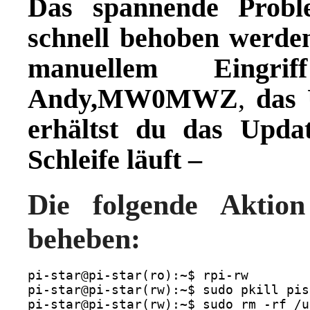
Das spannende Probl
schnell behoben werden
manuellem Eing
Andy,MW0MWZ
,
das U
erhältst du das Updat
Schleife läuft –
Die folgende Aktio
beheben:
pi-star@pi-star(ro):~$ rpi-rw

pi-star@pi-star(rw):~$ sudo pkill pis
pi-star@pi-star(rw):~$ sudo rm -rf /u