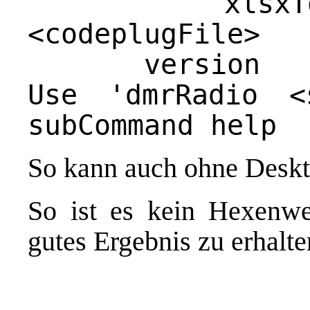
xlsxToCodep
<codeplugFile>
version
Use 'dmrRadio <
subCommand help
So kann auch ohne Deskto
So ist es kein Hexenwe
gutes Ergebnis zu erhal