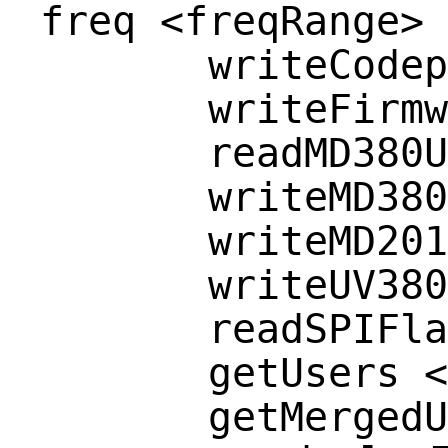
freq <freqRange> 
writeCodeplug
writeFirmware
readMD380User
writeMD380Use
writeMD2017Us
writeUV380Use
readSPIFlash 
getUsers <us
getMergedUser