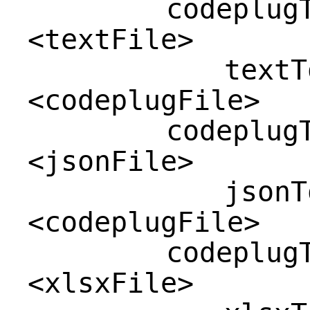
codeplugToTex
<textFile>
textToCodep
<codeplugFile>
codeplugToJSO
<jsonFile>
jsonToCodep
<codeplugFile>
codeplugToXLS
<xlsxFile>